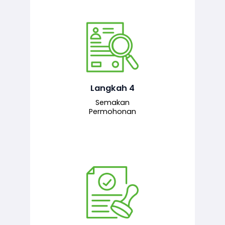
Pegawai penyemak menyemak
maklumat yang dikemukakan. Jika
semua maklumat adalah lengkap dan
tepat, permohonan akan dihantar
kepada pegawai pelulus untuk
Langkah 4
tindakan seterusnya.
Semakan
Permohonan
Pegawai pelulus menilai permohonan
dan memberi pengesahan serta
kelulusan akhir sekiranya semuanya