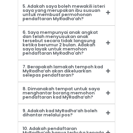
5. Adakah saya boleh mewakili isteri
saya yang merupakan ibu susuan
untuk membuat permohonan
pendaftaran MyRadha’ah?
6. Saya mempunyai anak angkat
dan telah menyusukan anak
tersebut secara tidak langsung
ketika berumur 2 bulan. Adakah
saya layak untuk memohon
pendaftaran MyRadha'ah?
7. Berapakah lamakah tempoh kad
MyRadha’ah akan dikeluarkan
selepas pendaftaran?
8. Dimanakah tempat untuk saya
menghantar borang memohon
pendaftaran kad MyRadha’ah?
9. Adakah kad MyRadha’ah boleh
dihantar melalui pos?
10. Adakah pendaftaran
MyRadha’ah hanya terbuka kepada