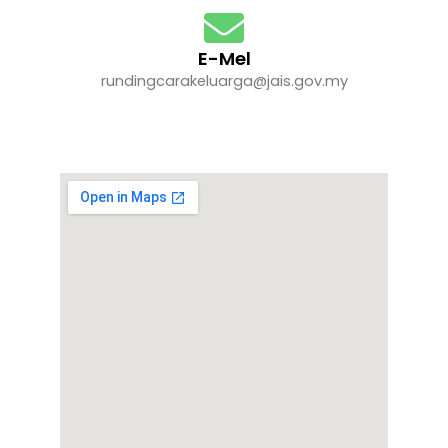
E-Mel
rundingcarakeluarga@jais.gov.my