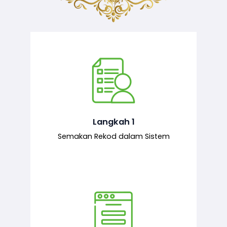
Semakan ke atas sejarah permohonan
yang pernah dibuat oleh pemohon,
iaitu maklumat terdahulu.
Langkah 1
Semakan Rekod dalam Sistem