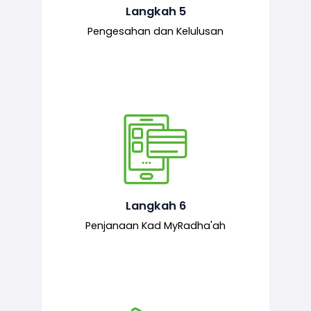
mematuhi syarat ditetapkan.
Langkah 5
Pengesahan dan Kelulusan
Setelah permohonan diluluskan, kad
MyRadha’ah akan dijana.
Langkah 6
Penjanaan Kad MyRadha'ah