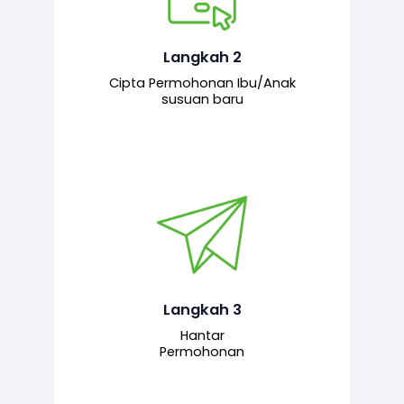
Pemohon mengisi borang
permohonan bagi pendaftaran
hubungan ibu atau anak susuan yang
baharu melalui sistem.
Langkah 2
Cipta Permohonan Ibu/Anak
susuan baru
Permohonan yang lengkap dihantar
untuk proses semakan dan
pengesahan oleh pegawai
bertanggungjawab.
Langkah 3
Hantar
Permohonan