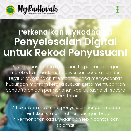
Skip
Main
to
Men
content
Perkenalkan MyRadha’ah
Penyelesaian Digital
untuk Rekod Penyusuan!
Pastikan nasab dan keturunan terpelihara dengan
merekodkan maklumat penyusuan secara sah dan
teratur. MyRadha’ah membantu anda mengesahkan
hubungan mahram kerana susuan serta memudahkan
pendaftaran dan permohonan kad MyRadha’ah secara
dalam talian.
✓ Rekodkan maklumat penyusuan dengan mudah
✓ Tentukan status mahram dengan tepat
✓ Permohonan kad MyRadha’ah lebih pantas dan
selamat