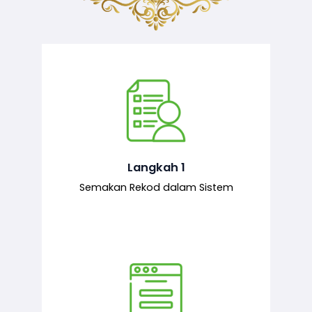
Semakan ke atas sejarah permohonan
yang pernah dibuat oleh pemohon,
iaitu maklumat terdahulu.
Langkah 1
Semakan Rekod dalam Sistem