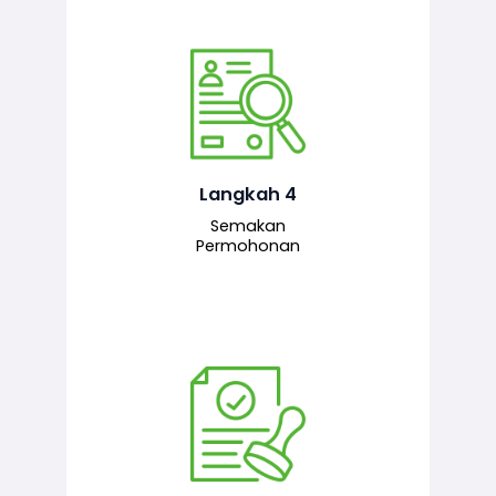
Pegawai penyemak menyemak
maklumat yang dikemukakan. Jika
semua maklumat adalah lengkap dan
tepat, permohonan akan dihantar
kepada pegawai pelulus untuk
Langkah 4
tindakan seterusnya.
Semakan
Permohonan
Pegawai pelulus menilai permohonan
dan memberi pengesahan serta
kelulusan akhir sekiranya semuanya