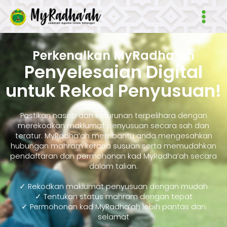
Skip
Main
to
Men
content
Perkenalkan MyRadha’ah
Penyelesaian Digital
untuk Rekod Penyusuan!
Pastikan nasab dan keturunan terpelihara dengan
merekodkan maklumat penyusuan secara sah dan
teratur. MyRadha’ah membantu anda mengesahkan
hubungan mahram kerana susuan serta memudahkan
pendaftaran dan permohonan kad MyRadha’ah secara
dalam talian.
✓ Rekodkan maklumat penyusuan dengan mudah
✓ Tentukan status mahram dengan tepat
✓ Permohonan kad MyRadha’ah lebih pantas dan
selamat