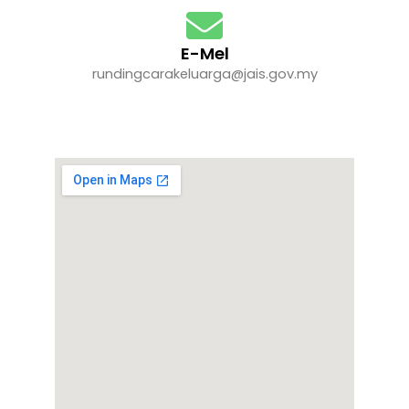
E-Mel
rundingcarakeluarga@jais.gov.my