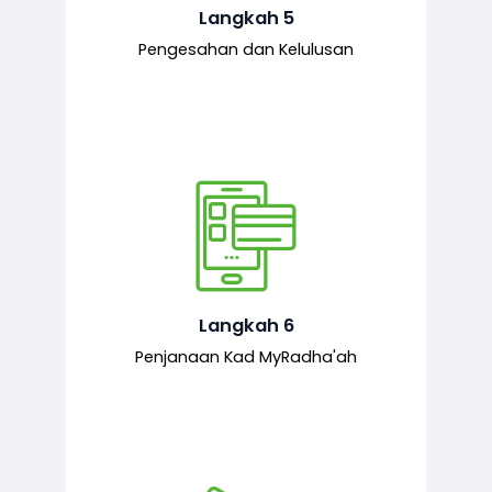
mematuhi syarat ditetapkan.
Langkah 5
Pengesahan dan Kelulusan
Setelah permohonan diluluskan, kad
MyRadha’ah akan dijana.
Langkah 6
Penjanaan Kad MyRadha'ah