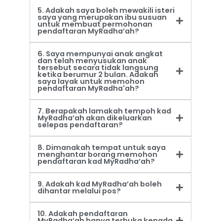
5. Adakah saya boleh mewakili isteri
saya yang merupakan ibu susuan
untuk membuat permohonan
pendaftaran MyRadha’ah?
6. Saya mempunyai anak angkat
dan telah menyusukan anak
tersebut secara tidak langsung
ketika berumur 2 bulan. Adakah
saya layak untuk memohon
pendaftaran MyRadha'ah?
7. Berapakah lamakah tempoh kad
MyRadha’ah akan dikeluarkan
selepas pendaftaran?
8. Dimanakah tempat untuk saya
menghantar borang memohon
pendaftaran kad MyRadha’ah?
9. Adakah kad MyRadha’ah boleh
dihantar melalui pos?
10. Adakah pendaftaran
MyRadha’ah hanya terbuka kepada