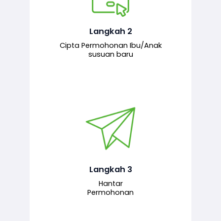
Pemohon mengisi borang
permohonan bagi pendaftaran
hubungan ibu atau anak susuan yang
baharu melalui sistem.
Langkah 2
Cipta Permohonan Ibu/Anak
susuan baru
Permohonan yang lengkap dihantar
untuk proses semakan dan
pengesahan oleh pegawai
bertanggungjawab.
Langkah 3
Hantar
Permohonan