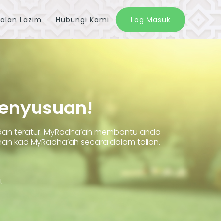
alan Lazim
Hubungi Kami
Log Masuk
Penyusuan!
 dan teratur. MyRadha’ah membantu anda
 kad MyRadha’ah secara dalam talian.
t