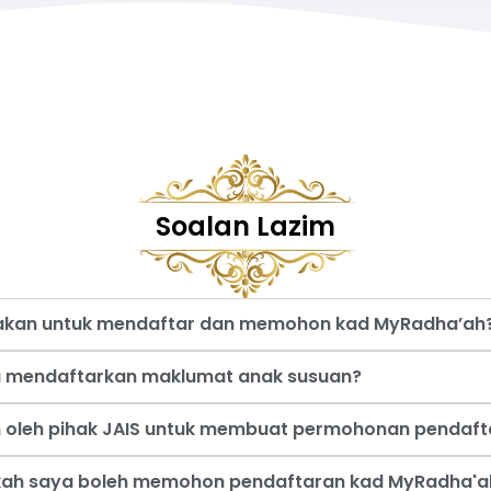
Soalan Lazim
nakan untuk mendaftar dan memohon kad MyRadha’ah
a mendaftarkan maklumat anak susuan?
an oleh pihak JAIS untuk membuat permohonan pendaf
akah saya boleh memohon pendaftaran kad MyRadha'a