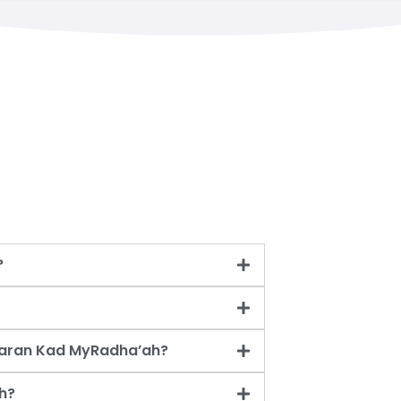
?
taran Kad MyRadha’ah?
h?