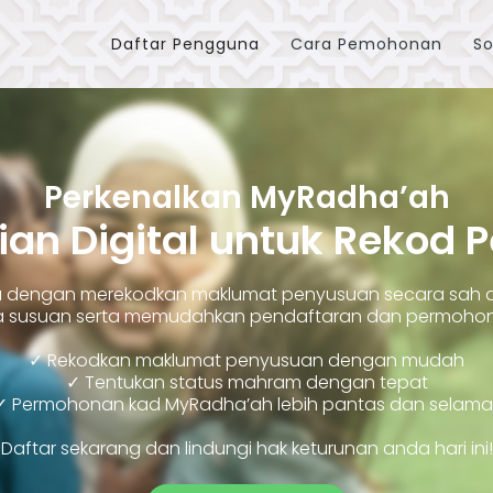
Daftar Pengguna
Cara Pemohonan
So
Perkenalkan MyRadha’ah
ian Digital untuk Rekod 
ara dengan merekodkan maklumat penyusuan secara sah
susuan serta memudahkan pendaftaran dan permohonan
✓ Rekodkan maklumat penyusuan dengan mudah
✓ Tentukan status mahram dengan tepat
✓ Permohonan kad MyRadha’ah lebih pantas dan selama
Daftar sekarang dan lindungi hak keturunan anda hari ini!