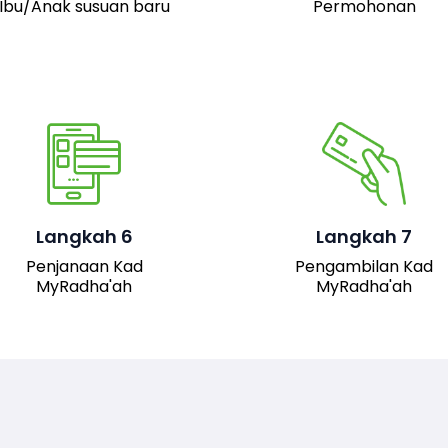
Ibu/Anak susuan baru
Permohonan
Pemohon boleh hadir 
pejabat JAIS untuk
mengambil kad fizika
Setelah permohonan
MyRadha’ah. Selain itu
luluskan, kad MyRadha’ah
pemohon juga boleh me
Langkah 6
Langkah 7
akan dijana.
turun versi digital kad me
Penjanaan Kad
Pengambilan Kad
sistem untuk
MyRadha'ah
MyRadha'ah
kemudahan akses.