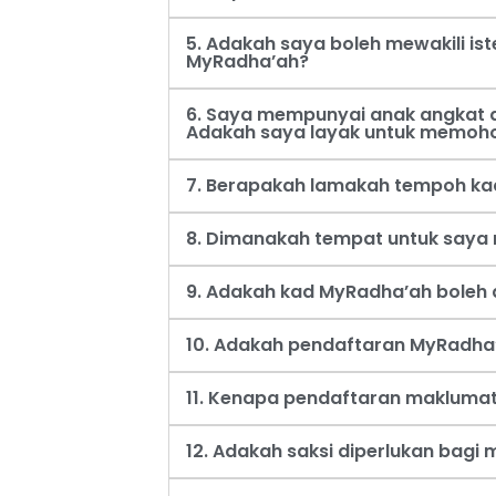
5. Adakah saya boleh mewakili i
MyRadha’ah?
6. Saya mempunyai anak angkat d
Adakah saya layak untuk memoh
7. Berapakah lamakah tempoh ka
8. Dimanakah tempat untuk say
9. Adakah kad MyRadha’ah boleh d
10. Adakah pendaftaran MyRadha’
11. Kenapa pendaftaran maklumat
12. Adakah saksi diperlukan bag