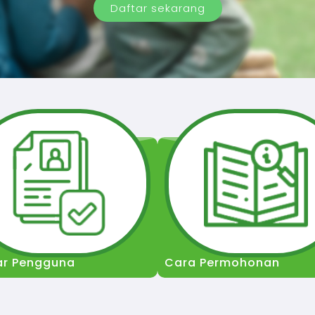
Daftar sekarang
ar Pengguna
Cara Permohonan