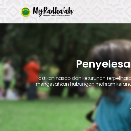
Skip
to
content
Penyelesa
Pastikan nasab dan keturunan terpelih
mengesahkan hubungan mahram kerana 