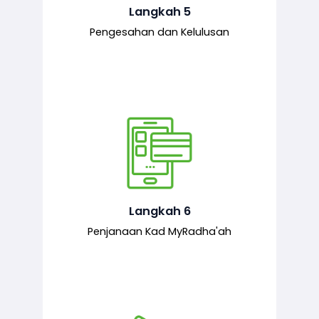
mematuhi syarat ditetapkan.
Langkah 5
Pengesahan dan Kelulusan
Setelah permohonan diluluskan, kad
MyRadha’ah akan dijana.
Langkah 6
Penjanaan Kad MyRadha'ah