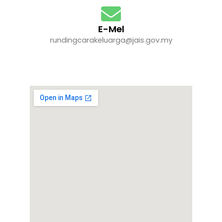
E-Mel
rundingcarakeluarga@jais.gov.my