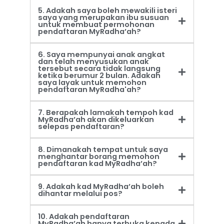
5. Adakah saya boleh mewakili isteri
saya yang merupakan ibu susuan
untuk membuat permohonan
pendaftaran MyRadha’ah?
6. Saya mempunyai anak angkat
dan telah menyusukan anak
tersebut secara tidak langsung
ketika berumur 2 bulan. Adakah
saya layak untuk memohon
pendaftaran MyRadha'ah?
7. Berapakah lamakah tempoh kad
MyRadha’ah akan dikeluarkan
selepas pendaftaran?
8. Dimanakah tempat untuk saya
menghantar borang memohon
pendaftaran kad MyRadha’ah?
9. Adakah kad MyRadha’ah boleh
dihantar melalui pos?
10. Adakah pendaftaran
MyRadha’ah hanya terbuka kepada