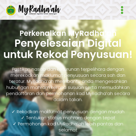
Skip
Main
to
Men
content
Perkenalkan MyRadha’ah
Penyelesaian Digital
untuk Rekod Penyusuan!
Pastikan nasab dan keturunan terpelihara dengan
merekodkan maklumat penyusuan secara sah dan
teratur. MyRadha’ah membantu anda mengesahkan
hubungan mahram kerana susuan serta memudahkan
pendaftaran dan permohonan kad MyRadha’ah secara
dalam talian.
✓ Rekodkan maklumat penyusuan dengan mudah
✓ Tentukan status mahram dengan tepat
✓ Permohonan kad MyRadha’ah lebih pantas dan
selamat