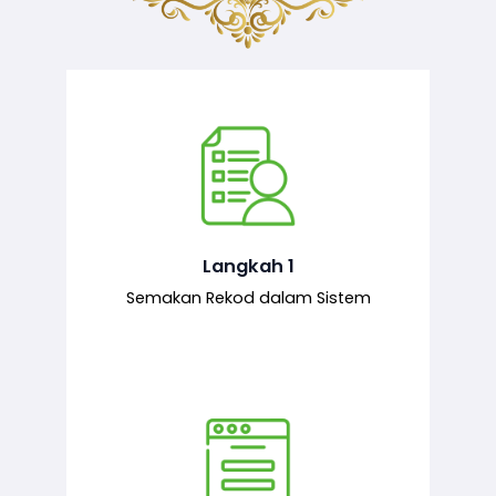
Semakan ke atas sejarah permohonan
yang pernah dibuat oleh pemohon,
iaitu maklumat terdahulu.
Langkah 1
Semakan Rekod dalam Sistem