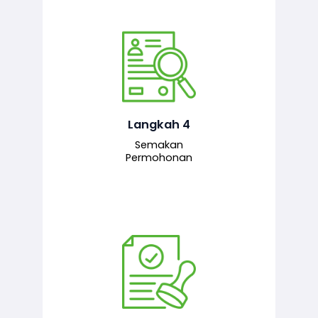
Pegawai penyemak menyemak
maklumat yang dikemukakan. Jika
semua maklumat adalah lengkap dan
tepat, permohonan akan dihantar
kepada pegawai pelulus untuk
Langkah 4
tindakan seterusnya.
Semakan
Permohonan
Pegawai pelulus menilai permohonan
dan memberi pengesahan serta
kelulusan akhir sekiranya semuanya