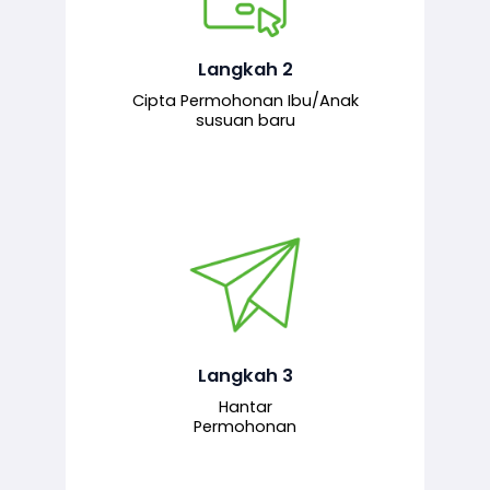
Pemohon mengisi borang
permohonan bagi pendaftaran
hubungan ibu atau anak susuan yang
baharu melalui sistem.
Langkah 2
Cipta Permohonan Ibu/Anak
susuan baru
Permohonan yang lengkap dihantar
untuk proses semakan dan
pengesahan oleh pegawai
bertanggungjawab.
Langkah 3
Hantar
Permohonan