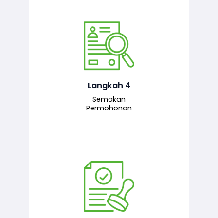
Pegawai penyemak menyemak
maklumat yang dikemukakan. Jika
semua maklumat adalah lengkap dan
tepat, permohonan akan dihantar
kepada pegawai pelulus untuk
Langkah 4
tindakan seterusnya.
Semakan
Permohonan
Pegawai pelulus menilai permohonan
dan memberi pengesahan serta
kelulusan akhir sekiranya semuanya