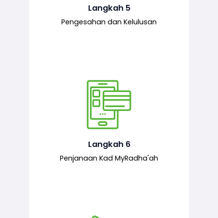
mematuhi syarat ditetapkan.
Langkah 5
Pengesahan dan Kelulusan
Setelah permohonan diluluskan, kad
MyRadha’ah akan dijana.
Langkah 6
Penjanaan Kad MyRadha'ah