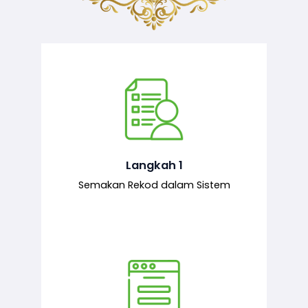
Semakan ke atas sejarah permohonan
yang pernah dibuat oleh pemohon,
iaitu maklumat terdahulu.
Langkah 1
Semakan Rekod dalam Sistem