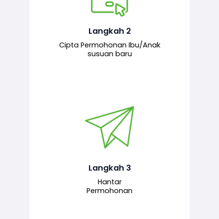
Pemohon mengisi borang
permohonan bagi pendaftaran
hubungan ibu atau anak susuan yang
baharu melalui sistem.
Langkah 2
Cipta Permohonan Ibu/Anak
susuan baru
Permohonan yang lengkap dihantar
untuk proses semakan dan
pengesahan oleh pegawai
bertanggungjawab.
Langkah 3
Hantar
Permohonan