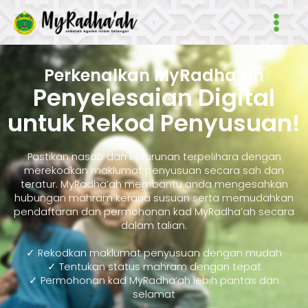
Skip
Main
to
Men
content
Perkenalkan MyRadha’ah
Penyelesaian Digital
untuk Rekod Penyusuan!
Pastikan nasab dan keturunan terpelihara dengan
merekodkan maklumat penyusuan secara sah dan
teratur. MyRadha’ah membantu anda mengesahkan
hubungan mahram kerana susuan serta memudahkan
pendaftaran dan permohonan kad MyRadha’ah secara
dalam talian.
✓ Rekodkan maklumat penyusuan dengan mudah
✓ Tentukan status mahram dengan tepat
✓ Permohonan kad MyRadha’ah lebih pantas dan
selamat