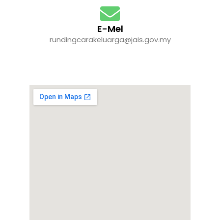
E-Mel
rundingcarakeluarga@jais.gov.my