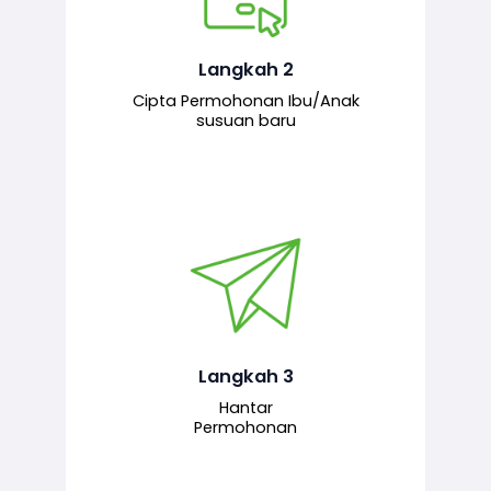
Pemohon mengisi borang
permohonan bagi pendaftaran
hubungan ibu atau anak susuan yang
baharu melalui sistem.
Langkah 2
Cipta Permohonan Ibu/Anak
susuan baru
Permohonan yang lengkap dihantar
untuk proses semakan dan
pengesahan oleh pegawai
bertanggungjawab.
Langkah 3
Hantar
Permohonan