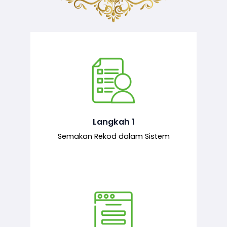
Semakan ke atas sejarah permohonan
yang pernah dibuat oleh pemohon,
iaitu maklumat terdahulu.
Langkah 1
Semakan Rekod dalam Sistem