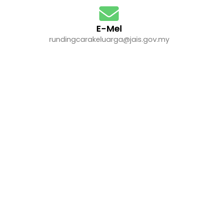
E-Mel
rundingcarakeluarga@jais.gov.my