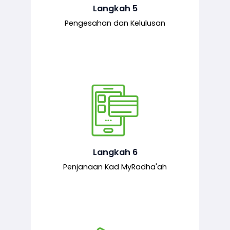
mematuhi syarat ditetapkan.
Langkah 5
Pengesahan dan Kelulusan
Setelah permohonan diluluskan, kad
MyRadha’ah akan dijana.
Langkah 6
Penjanaan Kad MyRadha'ah