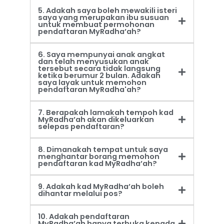
5. Adakah saya boleh mewakili isteri
saya yang merupakan ibu susuan
untuk membuat permohonan
pendaftaran MyRadha’ah?
6. Saya mempunyai anak angkat
dan telah menyusukan anak
tersebut secara tidak langsung
ketika berumur 2 bulan. Adakah
saya layak untuk memohon
pendaftaran MyRadha'ah?
7. Berapakah lamakah tempoh kad
MyRadha’ah akan dikeluarkan
selepas pendaftaran?
8. Dimanakah tempat untuk saya
menghantar borang memohon
pendaftaran kad MyRadha’ah?
9. Adakah kad MyRadha’ah boleh
dihantar melalui pos?
10. Adakah pendaftaran
MyRadha’ah hanya terbuka kepada