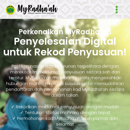
Skip
Main
to
Men
content
Perkenalkan MyRadha’ah
Penyelesaian Digital
untuk Rekod Penyusuan!
Pastikan nasab dan keturunan terpelihara dengan
merekodkan maklumat penyusuan secara sah dan
teratur. MyRadha’ah membantu anda mengesahkan
hubungan mahram kerana susuan serta memudahkan
pendaftaran dan permohonan kad MyRadha’ah secara
dalam talian.
✓ Rekodkan maklumat penyusuan dengan mudah
✓ Tentukan status mahram dengan tepat
✓ Permohonan kad MyRadha’ah lebih pantas dan
selamat