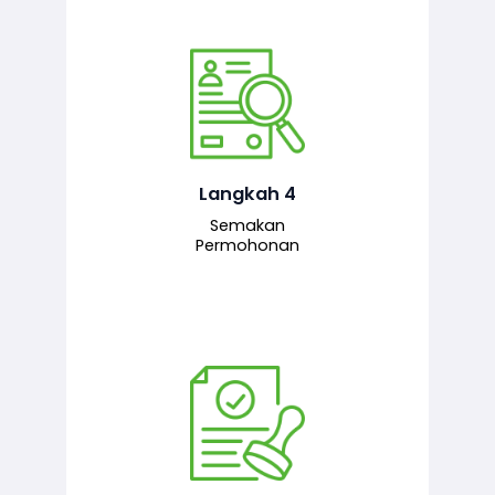
Pegawai penyemak menyemak
maklumat yang dikemukakan. Jika
semua maklumat adalah lengkap dan
tepat, permohonan akan dihantar
kepada pegawai pelulus untuk
Langkah 4
tindakan seterusnya.
Semakan
Permohonan
Pegawai pelulus menilai permohonan
dan memberi pengesahan serta
kelulusan akhir sekiranya semuanya