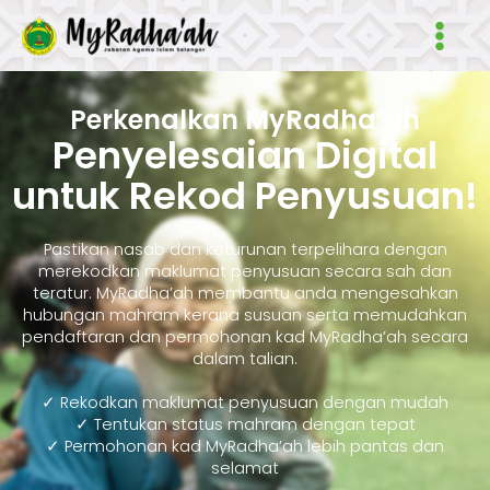
Skip
Main
to
Men
content
Perkenalkan MyRadha’ah
Penyelesaian Digital
untuk Rekod Penyusuan!
Pastikan nasab dan keturunan terpelihara dengan
merekodkan maklumat penyusuan secara sah dan
teratur. MyRadha’ah membantu anda mengesahkan
hubungan mahram kerana susuan serta memudahkan
pendaftaran dan permohonan kad MyRadha’ah secara
dalam talian.
✓ Rekodkan maklumat penyusuan dengan mudah
✓ Tentukan status mahram dengan tepat
✓ Permohonan kad MyRadha’ah lebih pantas dan
selamat