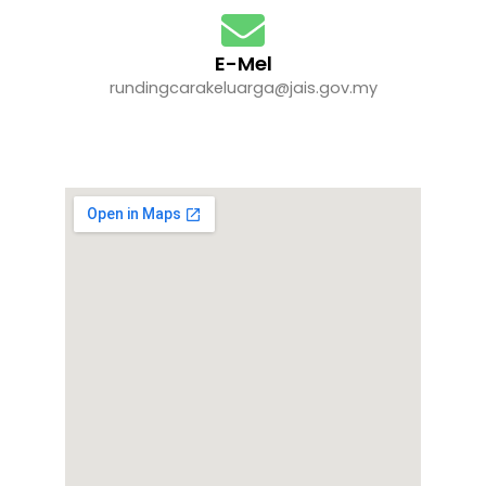
E-Mel
rundingcarakeluarga@jais.gov.my