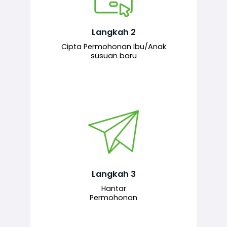
Pemohon mengisi borang
permohonan bagi pendaftaran
hubungan ibu atau anak susuan yang
baharu melalui sistem.
Langkah 2
Cipta Permohonan Ibu/Anak
susuan baru
Permohonan yang lengkap dihantar
untuk proses semakan dan
pengesahan oleh pegawai
bertanggungjawab.
Langkah 3
Hantar
Permohonan