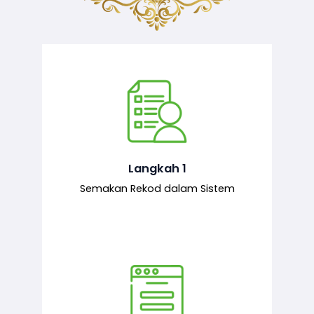
Semakan ke atas sejarah permohonan
yang pernah dibuat oleh pemohon,
iaitu maklumat terdahulu.
Langkah 1
Semakan Rekod dalam Sistem