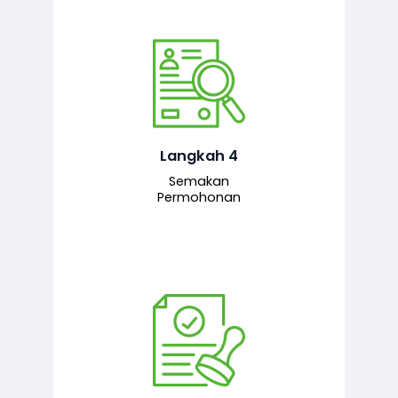
Pegawai penyemak menyemak
maklumat yang dikemukakan. Jika
semua maklumat adalah lengkap dan
tepat, permohonan akan dihantar
kepada pegawai pelulus untuk
Langkah 4
tindakan seterusnya.
Semakan
Permohonan
Pegawai pelulus menilai permohonan
dan memberi pengesahan serta
kelulusan akhir sekiranya semuanya