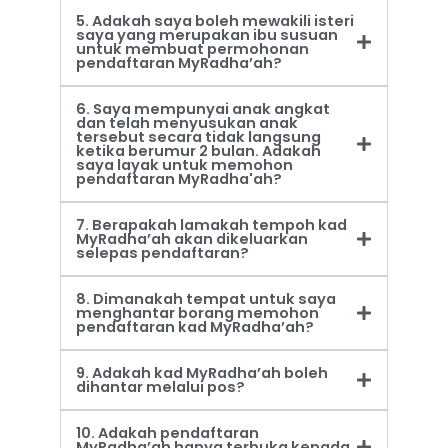
5. Adakah saya boleh mewakili isteri
saya yang merupakan ibu susuan
untuk membuat permohonan
pendaftaran MyRadha’ah?
6. Saya mempunyai anak angkat
dan telah menyusukan anak
tersebut secara tidak langsung
ketika berumur 2 bulan. Adakah
saya layak untuk memohon
pendaftaran MyRadha'ah?
7. Berapakah lamakah tempoh kad
MyRadha’ah akan dikeluarkan
selepas pendaftaran?
8. Dimanakah tempat untuk saya
menghantar borang memohon
pendaftaran kad MyRadha’ah?
9. Adakah kad MyRadha’ah boleh
dihantar melalui pos?
10. Adakah pendaftaran
MyRadha’ah hanya terbuka kepada