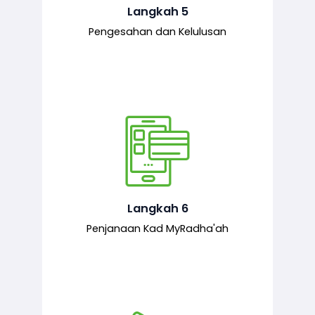
mematuhi syarat ditetapkan.
Langkah 5
Pengesahan dan Kelulusan
Setelah permohonan diluluskan, kad
MyRadha’ah akan dijana.
Langkah 6
Penjanaan Kad MyRadha'ah