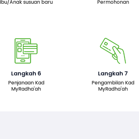
Ibu/Anak susuan baru
Permohonan
Pemohon boleh hadir 
pejabat JAIS untuk
mengambil kad fizika
Setelah permohonan
MyRadha’ah. Selain itu
luluskan, kad MyRadha’ah
pemohon juga boleh me
Langkah 6
Langkah 7
akan dijana.
turun versi digital kad me
Penjanaan Kad
Pengambilan Kad
sistem untuk
MyRadha'ah
MyRadha'ah
kemudahan akses.