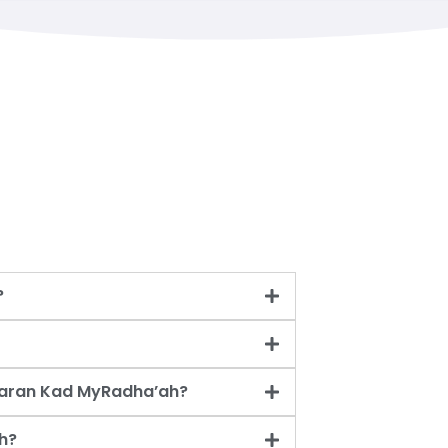
?
taran Kad MyRadha’ah?
h?