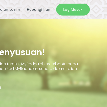
alan Lazim
Hubungi Kami
Log Masuk
Penyusuan!
 dan teratur. MyRadha’ah membantu anda
 kad MyRadha’ah secara dalam talian.
t