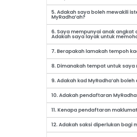
5. Adakah saya boleh mewakili i
MyRadha’ah?
6. Saya mempunyai anak angkat d
Adakah saya layak untuk memoh
7. Berapakah lamakah tempoh ka
8. Dimanakah tempat untuk say
9. Adakah kad MyRadha’ah boleh d
10. Adakah pendaftaran MyRadha’
11. Kenapa pendaftaran maklumat
12. Adakah saksi diperlukan bag