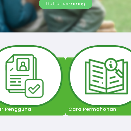
Daftar sekarang
ar Pengguna
Cara Permohonan