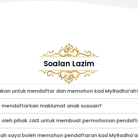
Soalan Lazim
nakan untuk mendaftar dan memohon kad MyRadha’ah
a mendaftarkan maklumat anak susuan?
an oleh pihak JAIS untuk membuat permohonan pendaf
akah saya boleh memohon pendaftaran kad MyRadha'a