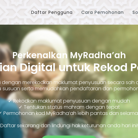
Daftar Pengguna
Cara Pemohonan
So
Perkenalkan MyRadha’ah
ian Digital untuk Rekod 
ara dengan merekodkan maklumat penyusuan secara sah
susuan serta memudahkan pendaftaran dan permohonan
✓ Rekodkan maklumat penyusuan dengan mudah
✓ Tentukan status mahram dengan tepat
✓ Permohonan kad MyRadha’ah lebih pantas dan selama
Daftar sekarang dan lindungi hak keturunan anda hari ini!