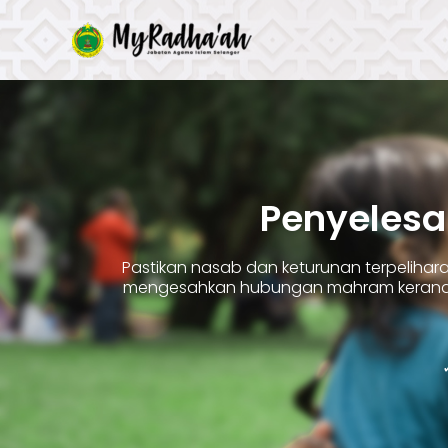
Skip
to
content
Penyelesa
Pastikan nasab dan keturunan terpelih
mengesahkan hubungan mahram kerana 