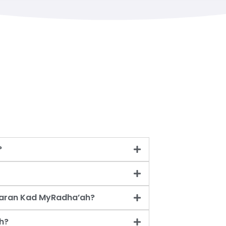
?
taran Kad MyRadha’ah?
h?