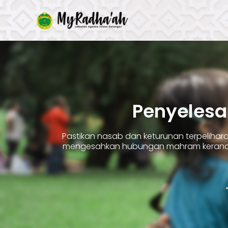
Skip
to
content
Penyelesa
Pastikan nasab dan keturunan terpelih
mengesahkan hubungan mahram kerana 