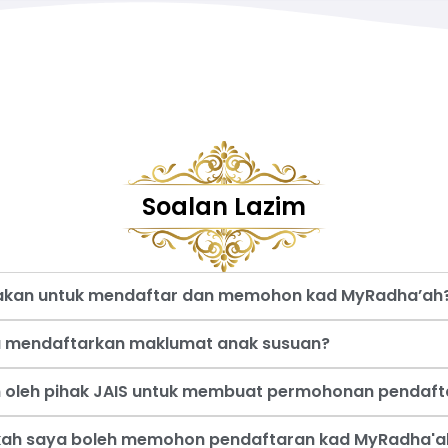
Soalan Lazim
nakan untuk mendaftar dan memohon kad MyRadha’ah
a mendaftarkan maklumat anak susuan?
an oleh pihak JAIS untuk membuat permohonan pendaf
akah saya boleh memohon pendaftaran kad MyRadha'a