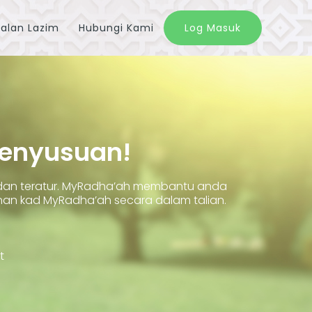
alan Lazim
Hubungi Kami
Log Masuk
Penyusuan!
 dan teratur. MyRadha’ah membantu anda
 kad MyRadha’ah secara dalam talian.
t