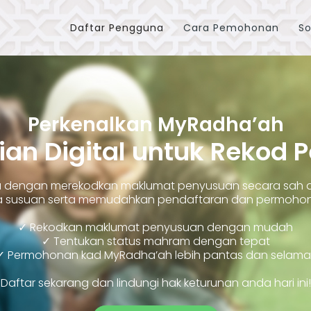
Daftar Pengguna
Cara Pemohonan
So
Perkenalkan MyRadha’ah
ian Digital untuk Rekod 
ara dengan merekodkan maklumat penyusuan secara sah
susuan serta memudahkan pendaftaran dan permohonan
✓ Rekodkan maklumat penyusuan dengan mudah
✓ Tentukan status mahram dengan tepat
✓ Permohonan kad MyRadha’ah lebih pantas dan selama
Daftar sekarang dan lindungi hak keturunan anda hari ini!