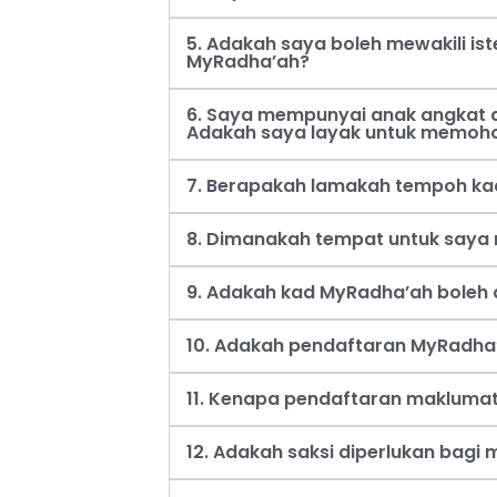
5. Adakah saya boleh mewakili i
MyRadha’ah?
6. Saya mempunyai anak angkat d
Adakah saya layak untuk memoh
7. Berapakah lamakah tempoh ka
8. Dimanakah tempat untuk say
9. Adakah kad MyRadha’ah boleh d
10. Adakah pendaftaran MyRadha’
11. Kenapa pendaftaran maklumat
12. Adakah saksi diperlukan bag