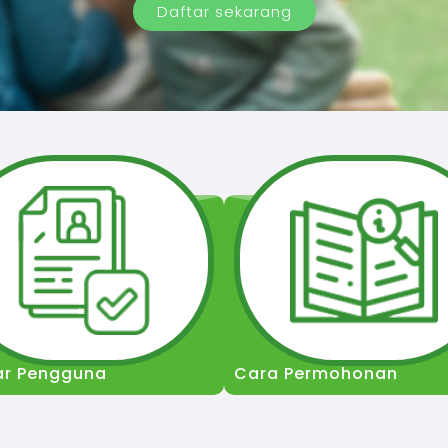
Daftar sekarang
ar Pengguna
Cara Permohonan