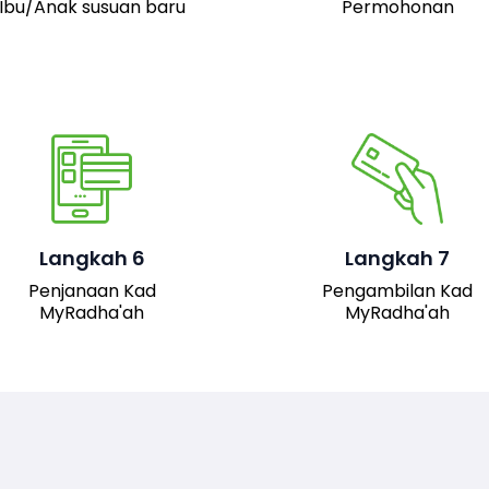
Ibu/Anak susuan baru
Permohonan
Pemohon boleh hadir 
pejabat JAIS untuk
mengambil kad fizika
Setelah permohonan
MyRadha’ah. Selain itu
luluskan, kad MyRadha’ah
pemohon juga boleh me
Langkah 6
Langkah 7
akan dijana.
turun versi digital kad me
Penjanaan Kad
Pengambilan Kad
sistem untuk
MyRadha'ah
MyRadha'ah
kemudahan akses.