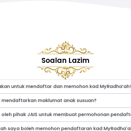
Soalan Lazim
nakan untuk mendaftar dan memohon kad MyRadha’ah
a mendaftarkan maklumat anak susuan?
an oleh pihak JAIS untuk membuat permohonan pendaf
akah saya boleh memohon pendaftaran kad MyRadha'a