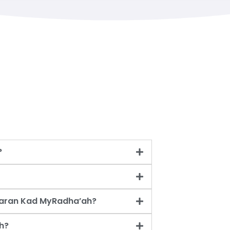
?
taran Kad MyRadha’ah?
h?