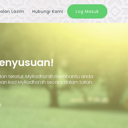
alan Lazim
Hubungi Kami
Log Masuk
Penyusuan!
 dan teratur. MyRadha’ah membantu anda
 kad MyRadha’ah secara dalam talian.
t