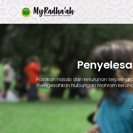
Skip
to
content
Penyelesa
Pastikan nasab dan keturunan terpelih
mengesahkan hubungan mahram kerana 