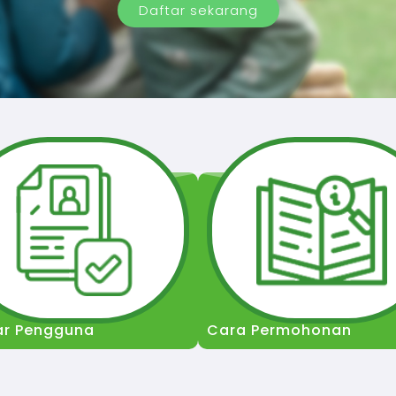
Daftar sekarang
ar Pengguna
Cara Permohonan