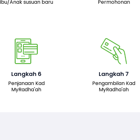
Ibu/Anak susuan baru
Permohonan
Pemohon boleh hadir 
pejabat JAIS untuk
mengambil kad fizika
Setelah permohonan
MyRadha’ah. Selain itu
luluskan, kad MyRadha’ah
pemohon juga boleh me
Langkah 6
Langkah 7
akan dijana.
turun versi digital kad me
Penjanaan Kad
Pengambilan Kad
sistem untuk
MyRadha'ah
MyRadha'ah
kemudahan akses.