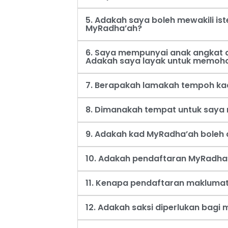
5. Adakah saya boleh mewakili i
MyRadha’ah?
6. Saya mempunyai anak angkat d
Adakah saya layak untuk memoh
7. Berapakah lamakah tempoh ka
8. Dimanakah tempat untuk say
9. Adakah kad MyRadha’ah boleh d
10. Adakah pendaftaran MyRadha’
11. Kenapa pendaftaran maklumat
12. Adakah saksi diperlukan bag