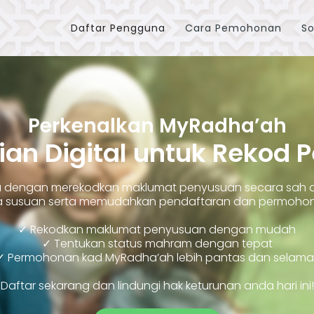
Daftar Pengguna
Cara Pemohonan
So
Perkenalkan MyRadha’ah
ian Digital untuk Rekod 
ara dengan merekodkan maklumat penyusuan secara sah
susuan serta memudahkan pendaftaran dan permohonan
✓ Rekodkan maklumat penyusuan dengan mudah
✓ Tentukan status mahram dengan tepat
✓ Permohonan kad MyRadha’ah lebih pantas dan selama
Daftar sekarang dan lindungi hak keturunan anda hari ini!