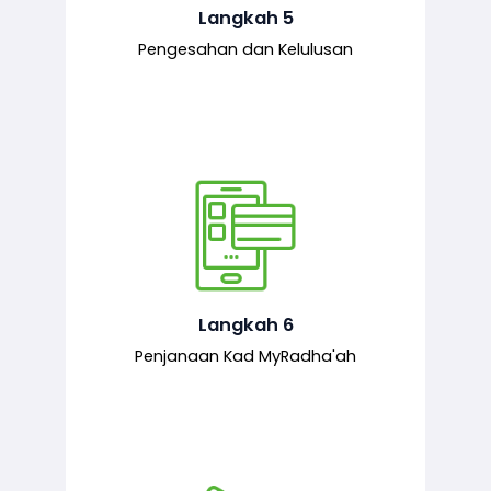
mematuhi syarat ditetapkan.
Langkah 5
Pengesahan dan Kelulusan
Setelah permohonan diluluskan, kad
MyRadha’ah akan dijana.
Langkah 6
Penjanaan Kad MyRadha'ah