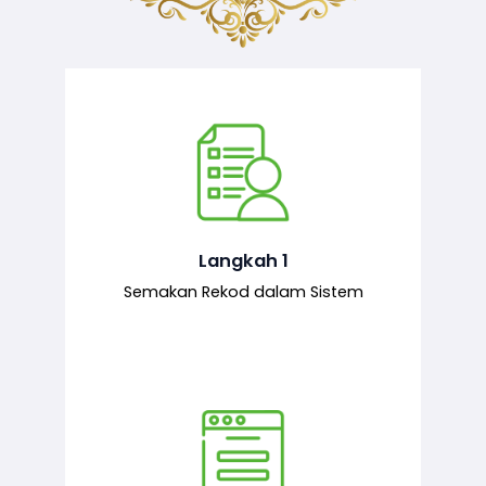
Semakan ke atas sejarah permohonan
yang pernah dibuat oleh pemohon,
iaitu maklumat terdahulu.
Langkah 1
Semakan Rekod dalam Sistem