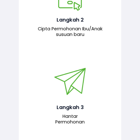
Pemohon mengisi borang
permohonan bagi pendaftaran
hubungan ibu atau anak susuan yang
baharu melalui sistem.
Langkah 2
Cipta Permohonan Ibu/Anak
susuan baru
Permohonan yang lengkap dihantar
untuk proses semakan dan
pengesahan oleh pegawai
bertanggungjawab.
Langkah 3
Hantar
Permohonan