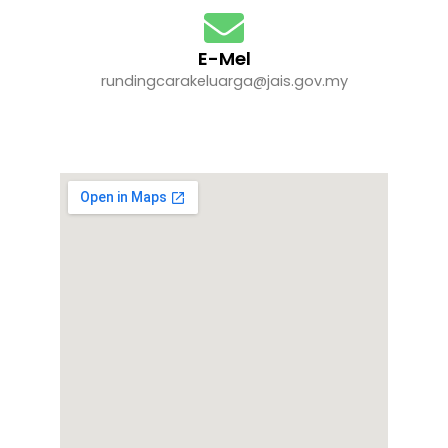
E-Mel
rundingcarakeluarga@jais.gov.my