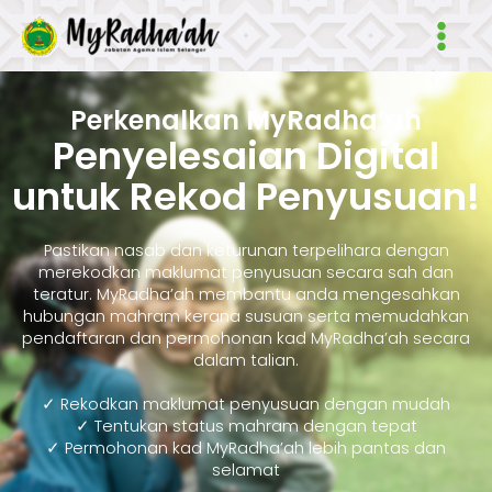
Skip
Main
to
Men
content
Perkenalkan MyRadha’ah
Penyelesaian Digital
untuk Rekod Penyusuan!
Pastikan nasab dan keturunan terpelihara dengan
merekodkan maklumat penyusuan secara sah dan
teratur. MyRadha’ah membantu anda mengesahkan
hubungan mahram kerana susuan serta memudahkan
pendaftaran dan permohonan kad MyRadha’ah secara
dalam talian.
✓ Rekodkan maklumat penyusuan dengan mudah
✓ Tentukan status mahram dengan tepat
✓ Permohonan kad MyRadha’ah lebih pantas dan
selamat