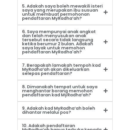
5. Adakah saya boleh mewakili isteri
saya yang merupakan ibu susuan
untuk membuat permohonan
pendaftaran MyRadha’ah?
6. Saya mempunyai anak angkat
dan telah menyusukan anak
tersebut secara tidak langsung
ketika berumur 2 bulan. Adakah
saya layak untuk memohon
pendaftaran MyRadha'ah?
7. Berapakah lamakah tempoh kad
MyRadha’ah akan dikeluarkan
selepas pendaftaran?
8. Dimanakah tempat untuk saya
menghantar borang memohon
pendaftaran kad MyRadha’ah?
9. Adakah kad MyRadha’ah boleh
dihantar melalui pos?
10. Adakah pendaftaran
MyRadha’ah hanya terbuka kepada