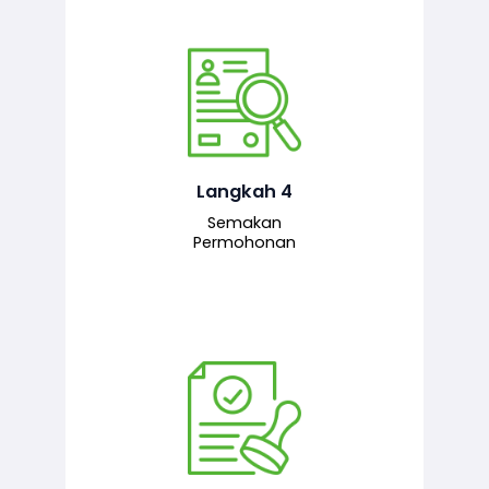
Pegawai penyemak menyemak
maklumat yang dikemukakan. Jika
semua maklumat adalah lengkap dan
tepat, permohonan akan dihantar
kepada pegawai pelulus untuk
Langkah 4
tindakan seterusnya.
Semakan
Permohonan
Pegawai pelulus menilai permohonan
dan memberi pengesahan serta
kelulusan akhir sekiranya semuanya