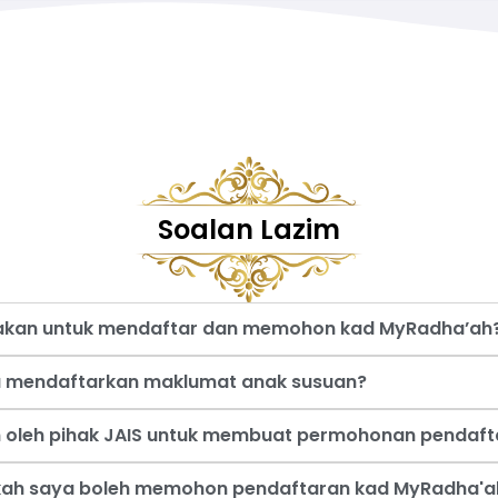
Soalan Lazim
nakan untuk mendaftar dan memohon kad MyRadha’ah
a mendaftarkan maklumat anak susuan?
an oleh pihak JAIS untuk membuat permohonan pendaf
akah saya boleh memohon pendaftaran kad MyRadha'a