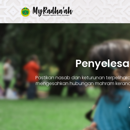
Skip
to
content
Penyelesa
Pastikan nasab dan keturunan terpelih
mengesahkan hubungan mahram kerana 