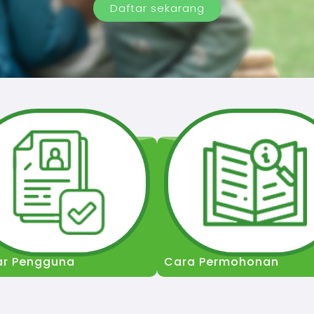
Daftar sekarang
ar Pengguna
Cara Permohonan