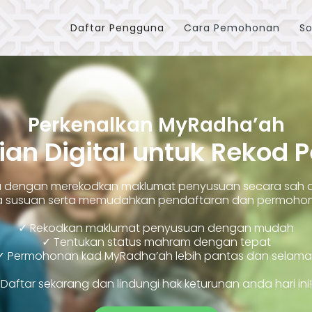
Daftar Pengguna
Cara Pemohonan
So
Perkenalkan MyRadha’ah
ian Digital untuk Rekod 
ara dengan merekodkan maklumat penyusuan secara sah
susuan serta memudahkan pendaftaran dan permohonan
✓ Rekodkan maklumat penyusuan dengan mudah
✓ Tentukan status mahram dengan tepat
✓ Permohonan kad MyRadha’ah lebih pantas dan selama
Daftar sekarang dan lindungi hak keturunan anda hari ini!