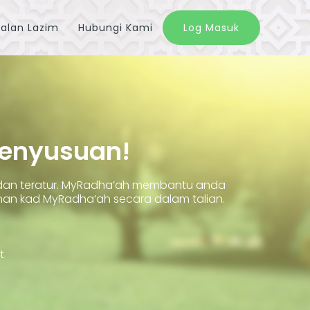
alan Lazim
Hubungi Kami
Log Masuk
Penyusuan!
 dan teratur. MyRadha’ah membantu anda
 kad MyRadha’ah secara dalam talian.
t