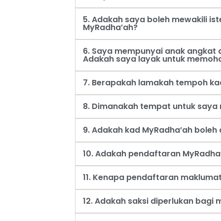
5. Adakah saya boleh mewakili i
MyRadha’ah?
6. Saya mempunyai anak angkat d
Adakah saya layak untuk memoh
7. Berapakah lamakah tempoh ka
8. Dimanakah tempat untuk say
9. Adakah kad MyRadha’ah boleh d
10. Adakah pendaftaran MyRadha’
11. Kenapa pendaftaran maklumat
12. Adakah saksi diperlukan bag