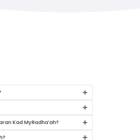
?
taran Kad MyRadha’ah?
h?