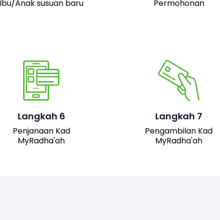
Ibu/Anak susuan baru
Permohonan
Pemohon boleh hadir 
pejabat JAIS untuk
mengambil kad fizika
Setelah permohonan
MyRadha’ah. Selain itu
luluskan, kad MyRadha’ah
pemohon juga boleh me
Langkah 6
Langkah 7
akan dijana.
turun versi digital kad me
Penjanaan Kad
Pengambilan Kad
sistem untuk
MyRadha'ah
MyRadha'ah
kemudahan akses.