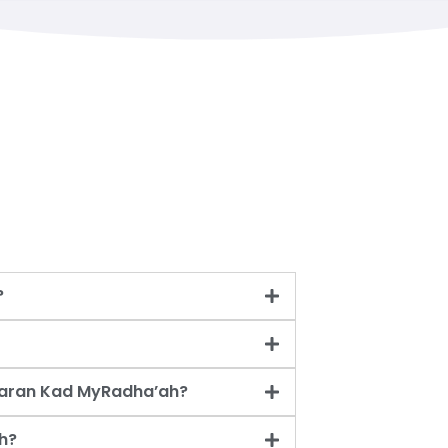
?
taran Kad MyRadha’ah?
h?