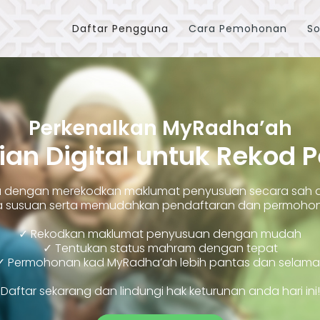
Daftar Pengguna
Cara Pemohonan
So
Perkenalkan MyRadha’ah
ian Digital untuk Rekod 
ara dengan merekodkan maklumat penyusuan secara sah
susuan serta memudahkan pendaftaran dan permohonan
✓ Rekodkan maklumat penyusuan dengan mudah
✓ Tentukan status mahram dengan tepat
✓ Permohonan kad MyRadha’ah lebih pantas dan selama
Daftar sekarang dan lindungi hak keturunan anda hari ini!