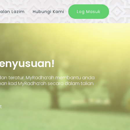
alan Lazim
Hubungi Kami
Log Masuk
Penyusuan!
 dan teratur. MyRadha’ah membantu anda
 kad MyRadha’ah secara dalam talian.
t