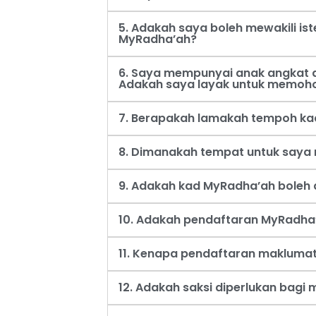
5. Adakah saya boleh mewakili i
MyRadha’ah?
6. Saya mempunyai anak angkat d
Adakah saya layak untuk memoh
7. Berapakah lamakah tempoh ka
8. Dimanakah tempat untuk say
9. Adakah kad MyRadha’ah boleh d
10. Adakah pendaftaran MyRadha’
11. Kenapa pendaftaran maklumat
12. Adakah saksi diperlukan bag