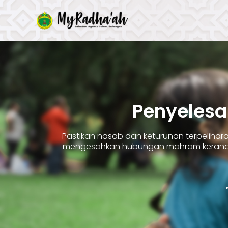
Skip
to
content
Penyelesa
Pastikan nasab dan keturunan terpelih
mengesahkan hubungan mahram kerana 