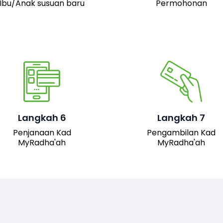
Ibu/Anak susuan baru
Permohonan
Pemohon boleh hadir 
pejabat JAIS untuk
mengambil kad fizika
Setelah permohonan
MyRadha’ah. Selain itu
luluskan, kad MyRadha’ah
pemohon juga boleh me
Langkah 6
Langkah 7
akan dijana.
turun versi digital kad me
Penjanaan Kad
Pengambilan Kad
sistem untuk
MyRadha'ah
MyRadha'ah
kemudahan akses.