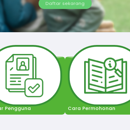
Daftar sekarang
ar Pengguna
Cara Permohonan