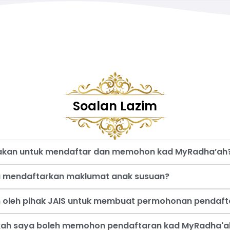
Soalan Lazim
nakan untuk mendaftar dan memohon kad MyRadha’ah
a mendaftarkan maklumat anak susuan?
an oleh pihak JAIS untuk membuat permohonan pendaf
akah saya boleh memohon pendaftaran kad MyRadha'a