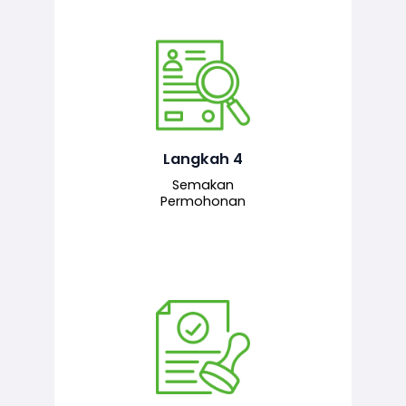
Pegawai penyemak menyemak
maklumat yang dikemukakan. Jika
semua maklumat adalah lengkap dan
tepat, permohonan akan dihantar
kepada pegawai pelulus untuk
Langkah 4
tindakan seterusnya.
Semakan
Permohonan
Pegawai pelulus menilai permohonan
dan memberi pengesahan serta
kelulusan akhir sekiranya semuanya