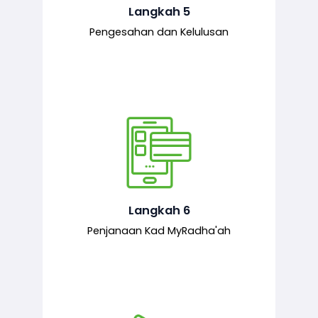
mematuhi syarat ditetapkan.
Langkah 5
Pengesahan dan Kelulusan
Setelah permohonan diluluskan, kad
MyRadha’ah akan dijana.
Langkah 6
Penjanaan Kad MyRadha'ah