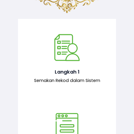
Semakan ke atas sejarah permohonan
yang pernah dibuat oleh pemohon,
iaitu maklumat terdahulu.
Langkah 1
Semakan Rekod dalam Sistem