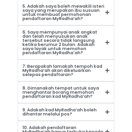
5. Adakah saya boleh mewakili isteri
saya yang merupakan ibu susuan
untuk membuat permohonan
pendaftaran MyRadha’ah?
6. Saya mempunyai anak angkat
dan telah menyusukan anak
tersebut secara tidak langsung
ketika berumur 2 bulan. Adakah
saya layak untuk memohon
pendaftaran MyRadha'ah?
7. Berapakah lamakah tempoh kad
MyRadha’ah akan dikeluarkan
selepas pendaftaran?
8. Dimanakah tempat untuk saya
menghantar borang memohon
pendaftaran kad MyRadha’ah?
9. Adakah kad MyRadha’ah boleh
dihantar melalui pos?
10. Adakah pendaftaran
MyRadha’ah hanya terbuka kepada