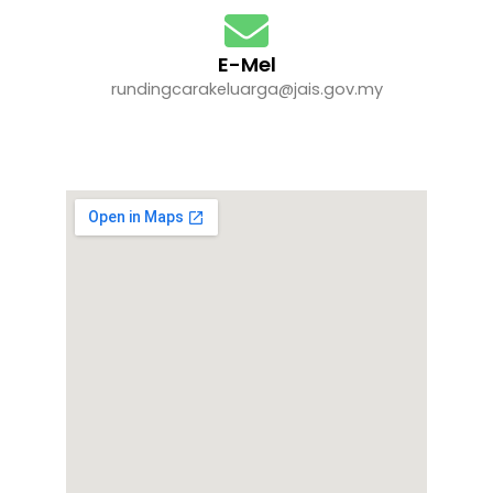
E-Mel
rundingcarakeluarga@jais.gov.my