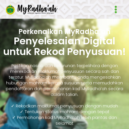
Skip
Main
to
Men
content
Perkenalkan MyRadha’ah
Penyelesaian Digital
untuk Rekod Penyusuan!
Pastikan nasab dan keturunan terpelihara dengan
merekodkan maklumat penyusuan secara sah dan
teratur. MyRadha’ah membantu anda mengesahkan
hubungan mahram kerana susuan serta memudahkan
pendaftaran dan permohonan kad MyRadha’ah secara
dalam talian.
✓ Rekodkan maklumat penyusuan dengan mudah
✓ Tentukan status mahram dengan tepat
✓ Permohonan kad MyRadha’ah lebih pantas dan
selamat