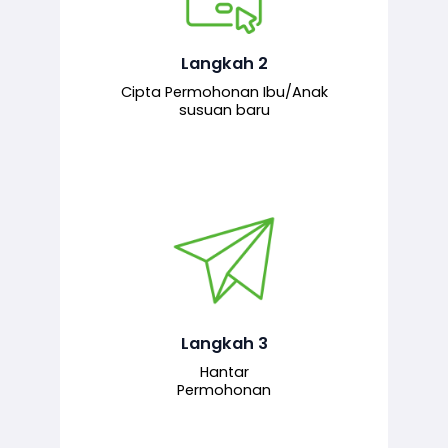
Pemohon mengisi borang
permohonan bagi pendaftaran
hubungan ibu atau anak susuan yang
baharu melalui sistem.
Langkah 2
Cipta Permohonan Ibu/Anak
susuan baru
Permohonan yang lengkap dihantar
untuk proses semakan dan
pengesahan oleh pegawai
bertanggungjawab.
Langkah 3
Hantar
Permohonan