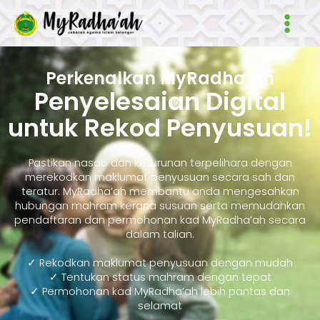
Skip
Main
to
Men
content
Perkenalkan MyRadha’ah
Penyelesaian Digital
untuk Rekod Penyusuan!
Pastikan nasab dan keturunan terpelihara dengan
merekodkan maklumat penyusuan secara sah dan
teratur. MyRadha’ah membantu anda mengesahkan
hubungan mahram kerana susuan serta memudahkan
pendaftaran dan permohonan kad MyRadha’ah secara
dalam talian.
✓ Rekodkan maklumat penyusuan dengan mudah
✓ Tentukan status mahram dengan tepat
✓ Permohonan kad MyRadha’ah lebih pantas dan
selamat