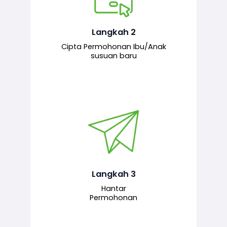
Pemohon mengisi borang
permohonan bagi pendaftaran
hubungan ibu atau anak susuan yang
baharu melalui sistem.
Langkah 2
Cipta Permohonan Ibu/Anak
susuan baru
Permohonan yang lengkap dihantar
untuk proses semakan dan
pengesahan oleh pegawai
bertanggungjawab.
Langkah 3
Hantar
Permohonan