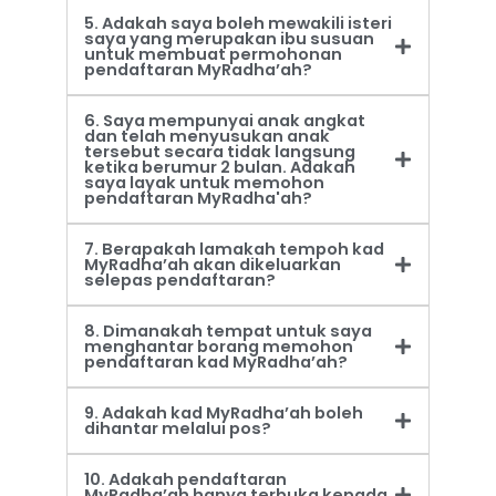
5. Adakah saya boleh mewakili isteri
saya yang merupakan ibu susuan
untuk membuat permohonan
pendaftaran MyRadha’ah?
6. Saya mempunyai anak angkat
dan telah menyusukan anak
tersebut secara tidak langsung
ketika berumur 2 bulan. Adakah
saya layak untuk memohon
pendaftaran MyRadha'ah?
7. Berapakah lamakah tempoh kad
MyRadha’ah akan dikeluarkan
selepas pendaftaran?
8. Dimanakah tempat untuk saya
menghantar borang memohon
pendaftaran kad MyRadha’ah?
9. Adakah kad MyRadha’ah boleh
dihantar melalui pos?
10. Adakah pendaftaran
MyRadha’ah hanya terbuka kepada