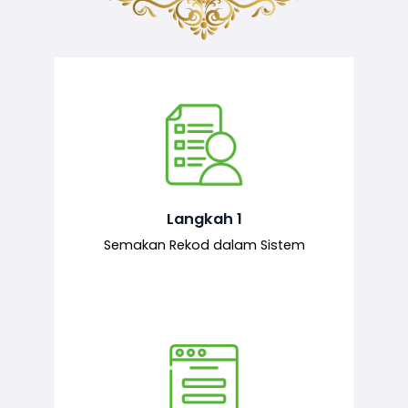
Semakan ke atas sejarah permohonan
yang pernah dibuat oleh pemohon,
iaitu maklumat terdahulu.
Langkah 1
Semakan Rekod dalam Sistem