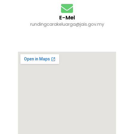
E-Mel
rundingcarakeluarga@jais.gov.my