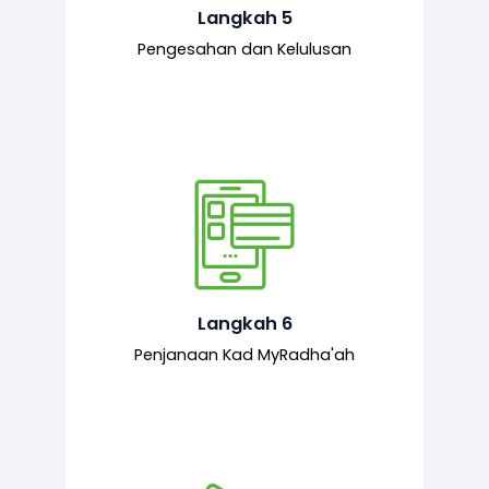
mematuhi syarat ditetapkan.
Langkah 5
Pengesahan dan Kelulusan
Setelah permohonan diluluskan, kad
MyRadha’ah akan dijana.
Langkah 6
Penjanaan Kad MyRadha'ah