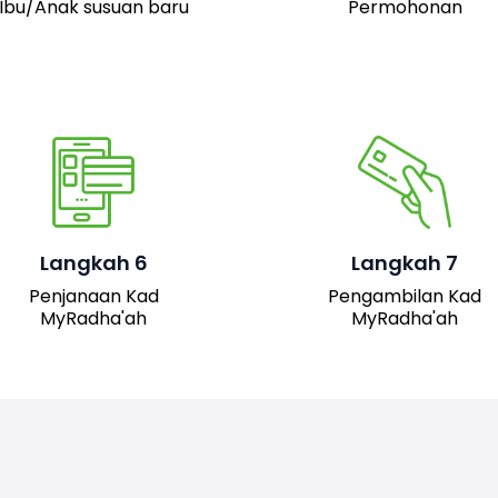
Ibu/Anak susuan baru
Permohonan
Pemohon boleh hadir 
pejabat JAIS untuk
mengambil kad fizika
Setelah permohonan
MyRadha’ah. Selain itu
luluskan, kad MyRadha’ah
pemohon juga boleh me
Langkah 6
Langkah 7
akan dijana.
turun versi digital kad me
Penjanaan Kad
Pengambilan Kad
sistem untuk
MyRadha'ah
MyRadha'ah
kemudahan akses.