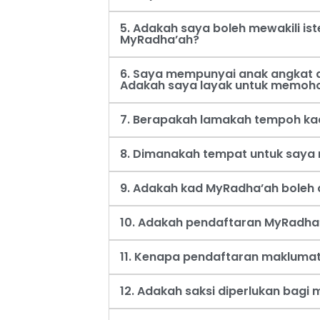
5. Adakah saya boleh mewakili i
MyRadha’ah?
6. Saya mempunyai anak angkat d
Adakah saya layak untuk memoh
7. Berapakah lamakah tempoh ka
8. Dimanakah tempat untuk say
9. Adakah kad MyRadha’ah boleh d
10. Adakah pendaftaran MyRadha’
11. Kenapa pendaftaran maklumat
12. Adakah saksi diperlukan bag