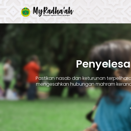
Skip
to
content
Penyelesa
Pastikan nasab dan keturunan terpelih
mengesahkan hubungan mahram kerana 