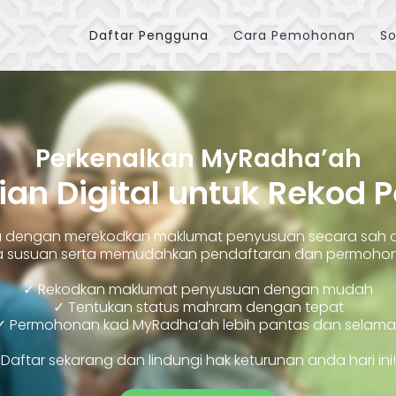
Daftar Pengguna
Cara Pemohonan
So
Perkenalkan MyRadha’ah
ian Digital untuk Rekod 
ara dengan merekodkan maklumat penyusuan secara sah
susuan serta memudahkan pendaftaran dan permohonan
✓ Rekodkan maklumat penyusuan dengan mudah
✓ Tentukan status mahram dengan tepat
✓ Permohonan kad MyRadha’ah lebih pantas dan selama
Daftar sekarang dan lindungi hak keturunan anda hari ini!