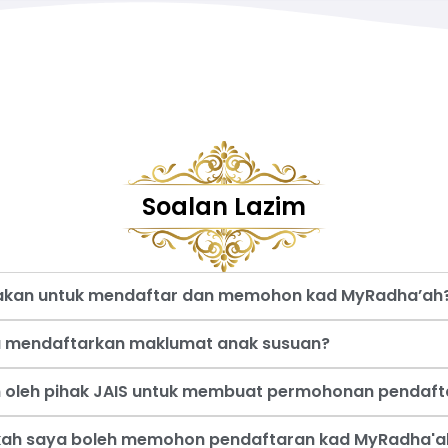
Soalan Lazim
nakan untuk mendaftar dan memohon kad MyRadha’ah
a mendaftarkan maklumat anak susuan?
an oleh pihak JAIS untuk membuat permohonan pendaf
akah saya boleh memohon pendaftaran kad MyRadha'a