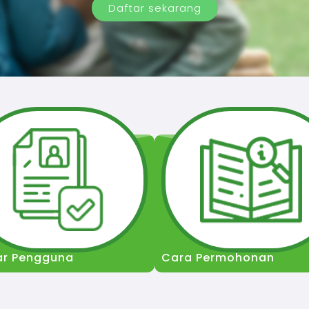
Daftar sekarang
ar Pengguna
Cara Permohonan