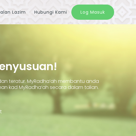
alan Lazim
Hubungi Kami
Log Masuk
Penyusuan!
 dan teratur. MyRadha’ah membantu anda
 kad MyRadha’ah secara dalam talian.
t