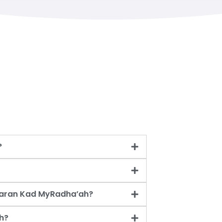
?
taran Kad MyRadha’ah?
h?