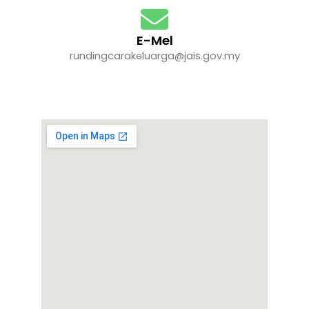
E-Mel
rundingcarakeluarga@jais.gov.my