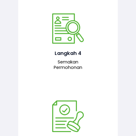
Pegawai penyemak menyemak
maklumat yang dikemukakan. Jika
semua maklumat adalah lengkap dan
tepat, permohonan akan dihantar
kepada pegawai pelulus untuk
Langkah 4
tindakan seterusnya.
Semakan
Permohonan
Pegawai pelulus menilai permohonan
dan memberi pengesahan serta
kelulusan akhir sekiranya semuanya