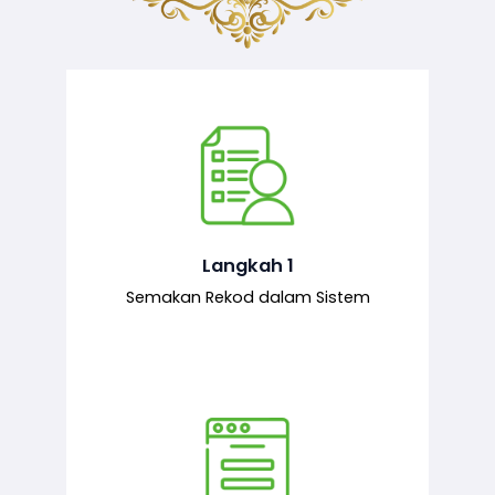
Semakan ke atas sejarah permohonan
yang pernah dibuat oleh pemohon,
iaitu maklumat terdahulu.
Langkah 1
Semakan Rekod dalam Sistem