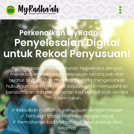
Skip
Main
to
Men
content
Perkenalkan MyRadha’ah
Penyelesaian Digital
untuk Rekod Penyusuan!
Pastikan nasab dan keturunan terpelihara dengan
merekodkan maklumat penyusuan secara sah dan
teratur. MyRadha’ah membantu anda mengesahkan
hubungan mahram kerana susuan serta memudahkan
pendaftaran dan permohonan kad MyRadha’ah secara
dalam talian.
✓ Rekodkan maklumat penyusuan dengan mudah
✓ Tentukan status mahram dengan tepat
✓ Permohonan kad MyRadha’ah lebih pantas dan
selamat