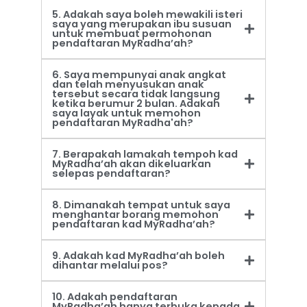
5. Adakah saya boleh mewakili isteri
saya yang merupakan ibu susuan
untuk membuat permohonan
pendaftaran MyRadha’ah?
6. Saya mempunyai anak angkat
dan telah menyusukan anak
tersebut secara tidak langsung
ketika berumur 2 bulan. Adakah
saya layak untuk memohon
pendaftaran MyRadha'ah?
7. Berapakah lamakah tempoh kad
MyRadha’ah akan dikeluarkan
selepas pendaftaran?
8. Dimanakah tempat untuk saya
menghantar borang memohon
pendaftaran kad MyRadha’ah?
9. Adakah kad MyRadha’ah boleh
dihantar melalui pos?
10. Adakah pendaftaran
MyRadha’ah hanya terbuka kepada