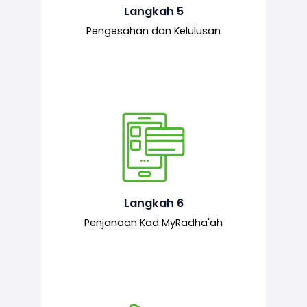
mematuhi syarat ditetapkan.
Langkah 5
Pengesahan dan Kelulusan
Setelah permohonan diluluskan, kad
MyRadha’ah akan dijana.
Langkah 6
Penjanaan Kad MyRadha'ah