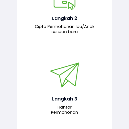
Pemohon mengisi borang
permohonan bagi pendaftaran
hubungan ibu atau anak susuan yang
baharu melalui sistem.
Langkah 2
Cipta Permohonan Ibu/Anak
susuan baru
Permohonan yang lengkap dihantar
untuk proses semakan dan
pengesahan oleh pegawai
bertanggungjawab.
Langkah 3
Hantar
Permohonan