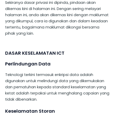
Sekiranya dasar privasi ini dipinda, pindaan akan
dikemas kini di halaman ini. Dengan sering melayari
halaman ini, anda akan dikemas kini dengan maklumat
yang dikumpul, cara ia digunakan dan dalam keadaan
tertentu, bagaimana maklumat dikongsi bersama
pihak yang lain.
DASAR KESELAMATAN ICT
Perlindungan Data
Teknologi terkini termasuk enkripsi data adalah
digunakan untuk melindungi data yang dikemukakan
dan pematuhan kepada standard keselamatan yang
ketat adalah terpakai untuk menghalang capaian yang
tidak dibenarkan.
Keselamatan Storan